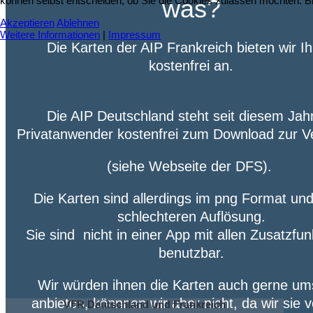
können selbst entscheiden, ob Sie die Cookies zulassen möchten. Bit
was?
Akzeptieren
Ablehnen
Weitere Informationen
|
Impressum
Die Karten der AIP Frankreich bieten wir I
kostenfrei an.
Die AIP Deutschland steht seit diesem Jahr
Privatanwender kostenfrei zum Download zur V
(siehe Webseite der DFS).
Die Karten sind allerdings im png Format und
schlechteren Auflösung.
Sie sind nicht in einer App mit allen Zusatzfu
benutzbar.
Wir würden ihnen die Karten auch gerne um
anbieten, könnnen wir aber nicht, da wir sie
v
VFR Deutschland und Frankreich