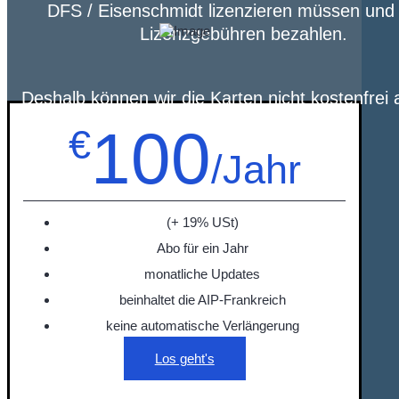
DFS / Eisenschmidt lizenzieren müssen und 
Lizenzgebühren bezahlen.
Deshalb können wir die Karten nicht kostenfrei 
100
€
/Jahr
(+ 19% USt)
Abo für ein Jahr
monatliche Updates
beinhaltet die AIP-Frankreich
keine automatische Verlängerung
Los geht's