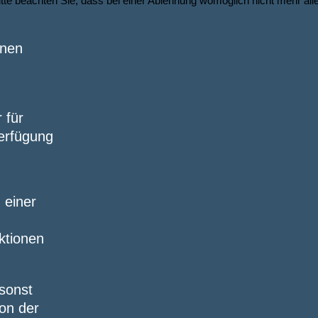
te beachten Sie, dass bei einer Ablehnung womöglich nicht mehr alle 
hnen
 für
erfügung
 einer
nktionen
sonst
on der